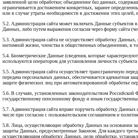
заявленной цели обработки; объединение баз данных, содержа
ограничивается достижением конкретных, заранее определен
или в случае утраты необходимости в достижении этих целей, 
5.2. Администрация сайта может включать Данные субъектов в
Данных, либо путем выражения согласия через форму сайта (че
5.3. Администрация сайта не осуществляет обработку Данных,
интимной жизни, членства в общественных объединениях, в то
5.4. Биометрические Данные (сведения, которые характеризую
используются оператором для установления личности субъект
5.5. Администрация сайта осуществляет трансграничную перед
передача персональных данных, обеспечивается адекватная за
защите физических лиц при автоматизированной обработке пе
5.6. В случаях, установленных законодательством Российской
государственному пенсионному фонду и иным государственным
5.7. Администрация сайта вправе поручить обработку Данных 
числе при согласии с пользовательским соглашением и полити
5.8. Лица, осуществляющие обработку Данных на основании за
защиты Данных, предусмотренные Законом. Для каждого третье
осуществляющим обработку Данных, цели обработки, устанавли