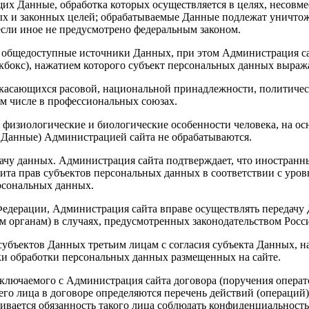
щих Данные, обработка которых осуществляется в целях, несовм
ных и законных целей; обрабатываемые Данные подлежат уничт
если иное не предусмотрено федеральным законом.
 общедоступные источники Данных, при этом Администрация сай
кбокс), нажатием которого субъект персональных данных выража
 касающихся расовой, национальной принадлежности, политичес
м числе в профессиональных союзах.
т физиологические и биологические особенности человека, на о
а Данные) Администрацией сайта не обрабатываются.
ачу данных. Администрация сайта подтверждает, что иностранн
щита прав субъектов персональных данных в соответствии с ур
рсональных данных.
 Федерации, Администрация сайта вправе осуществлять передачу
 органам) в случаях, предусмотренных законодательством Росс
субъектов Данных третьим лицам с согласия субъекта Данных, н
ки обработки персональных данных размещенных на сайте.
ключаемого с Администрация сайта договора (поручения операт
го лица в договоре определяются перечень действий (операций)
вается обязанность такого лица соблюдать конфиденциальность 