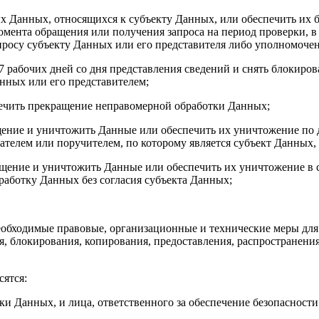
х Данных, относящихся к субъекту Данных, или обеспечить их 
мента обращения или получения запроса на период проверки, 
просу субъекту Данных или его представителя либо уполномочен
 7 рабочих дней со дня представления сведений и снять блокиро
нных или его представителем;
печить прекращение неправомерной обработки Данных;
ащение и уничтожить Данные или обеспечить их уничтожение по 
ателем или поручителем, по которому является субъект Данных,
ращение и уничтожить Данные или обеспечить их уничтожение в 
работку Данных без согласия субъекта Данных;
еобходимые правовые, организационные и технические меры дл
, блокирования, копирования, предоставления, распространени
сятся:
тки Данных, и лица, ответственного за обеспечение безопасност