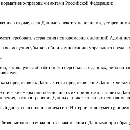
ми нормативно-правовыми актами Российской Федерации;
ожения в случае, если Данные являются неполными, устаревшим
 момент; требовать устранения неправомерных действий Админис
е на возмещения убытков и/или компенсацию морального вреда в 
а:
цию, касающуюся обработки его персональых данных, либо на за
тавителя;
тказа предоставить Данные, если предоставление Данных являет
ехнические меры или обеспечивать их принятие для защиты Дан
тавления, распространения Данных, а также от иных неправоме
енный доступ с использованием сети Интернет к документу, опр
ям безвозмездно возможность ознакомления с Данными при обращ