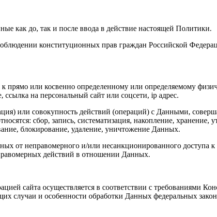
ные как до, так и после ввода в действие настоящей Политики.
о соблюдении конституционных прав граждан Российской Федера
 прямо или косвенно определенному или определяемому физическ
, ссылка на персональный сайт или соцсети, ip адрес.
ация) или совокупность действий (операций) с Данными, соверш
тносятся: сбор, запись, систематизация, накопление, хранение, 
ивание, блокирование, удаление, уничтожение Данных.
ных от неправомерного и/или несанкционированного доступа к 
еправомерных действий в отношении Данных.
ацией сайта осуществляется в соответствии с требованиями Кон
щих случаи и особенности обработки Данных федеральных зако