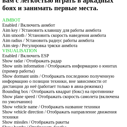
вам с легкостью играть в аркадных
боях и занимать первые места.
AIMBOT
Enabled / Включить аимбот
Aim key / Установить клавишу для работы аимбота
Aim smooth / Установить скорость наведения аимбота
Aim radius / Установить радиус работы аимбота
Aim step / Регулировка тряски аимбота
VISUALISATION
Enabled / Включить ESP
Show radar / Отображать радар
Show units information / Отображать информацию о юнитах
(пример работы)
Show dormant units / Отображать последнюю полученную
информацию о позиции техники, вне зависимости от
дистанции до неё (работает только в авиа-режимах)
Bounding box / Отображать квадрат (бокс) на противнике
Show plane speed / Отображать скорость самолета (включена
по умолчанию)
Show vehicle name / Отображать название техники
Show vehicle direction / Отображать направление движения
техники
Show missiles / Отображать ракеты