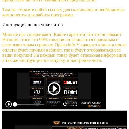
Там же сможете найти ссылку для скачивания и необходимые
компоненты для работы программы.
Инструкция по покупке читов
Многие нас спрашивают: Какие гарантии что это не обман?
Начнем с того что 99% товаров оплачиваются надежным и
всем известным сервисом Oplata.info У каждого клиента после
оплаты будет личный кабинет, где и будут отображаться все
ваши покупки! На каждый товар будет отдельная информация
а так же инструкция по запуску, и настройке чита.