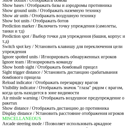
Show bombs / Отображать бомбы
Show bases / Отображать базы и аэродромы противника
Show ground units / Отображать наземную технику
Show air units / Отображать воздушную технику
Show bot units / Отображать ботов
Prediction marker / Включить точку упреждения (самолеты,
танки и тд)
Prediction spot / Выбор точки для упреждения (башня, корпус и
т.д)
Switch spot key / Установить клавишу для переключения цели
упреждения
Ignore spotted units / Игнорировать обнаруженных игроков
Ignore team / Игнорировать команду
Show bomb sight / Отображать бомбовый прицел
Sight trigger distance / Установить дистанцию срабатывания
бомбового прицела
Reload indicator / Отображать перезарядку врагов
Visibility indicator / Отображать значок "глаза" рядом с врагом,
когда цель находится в зоне видимости
Air missile warning / Отображать воздушное предупреждение о
ракетах
Show distance / Отображать дистанцию до противника
Display distance / Установить расстояние отображения игроков
MISCELLANEOUS
Arcade steering mode / Позволяет использовать аркадное