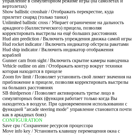
управление в симуляторном режиме игры (на самолетах и
вертолетах)
Show ballistic crosshair / Отображать перекрестие, куда
прилетит снаряд (только танки)
Unlimited ballistic cross / Убирает ограничение на дальность
аркадного (баллистического) прицела, позволяя
корректировать выстрелы на ещё больших расстояниях
Hud aim prediction / Включить упреждения движка самой игры
Hud rocket indicator / Включить индикатор обстрела ракетами
Hud ship indicator / Включить индикатор отображения
кораблей
Gunner cam from sight / Включить скрытие камеры наводчика
Vehicle outline on aim / Отображать контур вокруг техники
которая находится в прицеле
Zoom fov limit / Позволяет установить свой лимит значения на
приближение в прицеле, позволяя корректировать выстрелы
на больших расстояниях
SB thirdperson / Позволяет активировать третье лицо в
симуляторных боях (функция работает только когда Вы
находитесь в воздухе. При одновременном использовании с
функцией "arcade steering mode" управление становится почти
как в аркадных боях)
CONFIGURATION
Save cpu / Сохранение ресурсов процессора
Move info key / Установить клавишу перемещения окна с