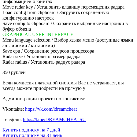
информацией о юнитах
Move radar key / Установить клавишу перемещения радара
Load config from clipboard / Загрузить сохранённую
конфигурацию настроек
Save config to clipboard / Сохранить выбранные настройки в
буфер обмена
GRAPHICAL USER INTERFACE
Menu language selection / Выбор языка меню (доступные языки:
английский / китайский)
Save cpu / Сохранение ресурсов процессора
Radar size / Установить размер радара
Radar radius / Установить радиус радара
350 рублей
Если комиссия платежной системы Вас не устраивает, вы
всегда можете приобрести на прямую у
Администрации проекта по контактам:
Vkontakte:
https://vk.com/idreamcheat
Telegram:
https://t.me/DREAMCHEATSU
Купить подписку на 7 дней
Купить подписку на 31 день