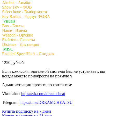
Aimbot - Аимбот
Show Fov - ФОВ
Select bone - Выбор кости
Fov Radius - Радиус ФОВА
Visuals
Box - Боксы
Name - Имена
Weapon - Оружие
Skeleton - Скелеты
Distance - Дистанция
MISC
Enabled SpeedHack - Спидхак
1250 рублей
Если комиссия платежной системы Вас не устраивает, вы
всегда можете приобрести на прямую у
Администрации проекта по контактам:
Vkontakte:
https://vk.com/idreamcheat
Telegram:
https://t.me/DREAMCHEATSU
Купить подписку на 7 дней
Купить подписку на 31 день