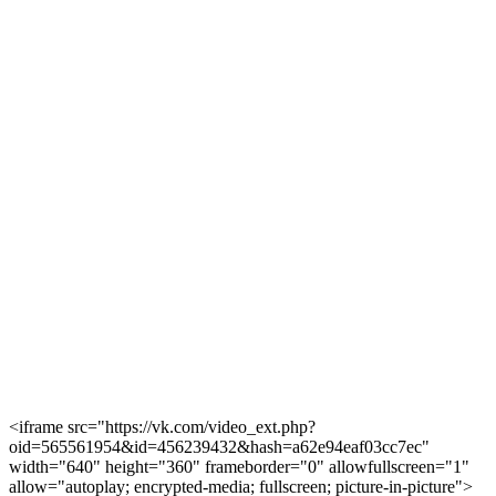
<iframe src="https://vk.com/video_ext.php?
oid=565561954&id=456239432&hash=a62e94eaf03cc7ec"
width="640" height="360" frameborder="0" allowfullscreen="1"
allow="autoplay; encrypted-media; fullscreen; picture-in-picture">