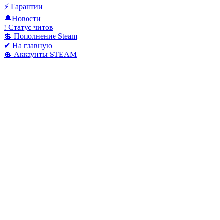
⚡️ Гарантии
🔔Новости
! Статус читов
💲 Пополнение Steam
✔ На главную
💲 Аккаунты STEAM